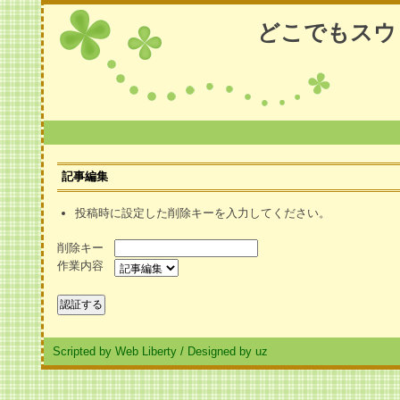
どこでもスウ
記事編集
投稿時に設定した削除キーを入力してください。
削除キー
作業内容
Scripted by Web Liberty
/
Designed by uz