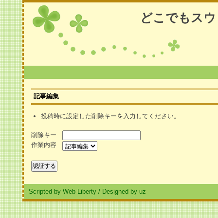
どこでもスウ
記事編集
投稿時に設定した削除キーを入力してください。
削除キー
作業内容
Scripted by Web Liberty
/
Designed by uz