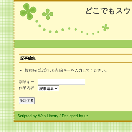
どこでもスウ
記事編集
投稿時に設定した削除キーを入力してください。
削除キー
作業内容
Scripted by Web Liberty
/
Designed by uz