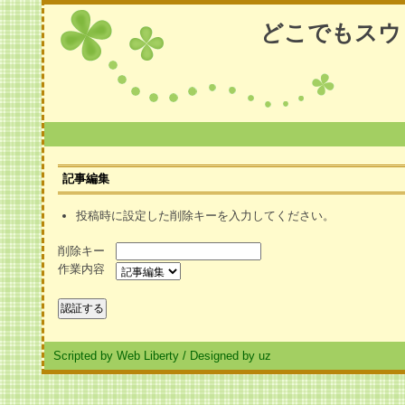
どこでもスウ
記事編集
投稿時に設定した削除キーを入力してください。
削除キー
作業内容
Scripted by Web Liberty
/
Designed by uz