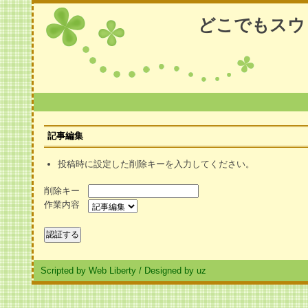
どこでもスウ
記事編集
投稿時に設定した削除キーを入力してください。
削除キー
作業内容
Scripted by Web Liberty
/
Designed by uz