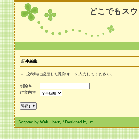
どこでもスウ
記事編集
投稿時に設定した削除キーを入力してください。
削除キー
作業内容
Scripted by Web Liberty
/
Designed by uz