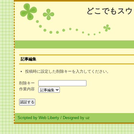
どこでもスウ
記事編集
投稿時に設定した削除キーを入力してください。
削除キー
作業内容
Scripted by Web Liberty
/
Designed by uz