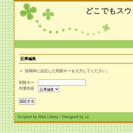
どこでもスウ
記事編集
投稿時に設定した削除キーを入力してください。
削除キー
作業内容
Scripted by Web Liberty
/
Designed by uz