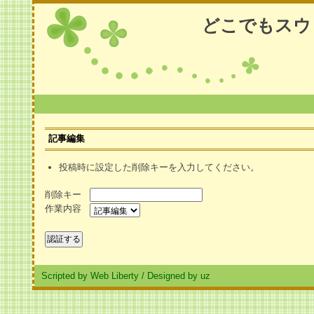
どこでもスウ
記事編集
投稿時に設定した削除キーを入力してください。
削除キー
作業内容
Scripted by Web Liberty
/
Designed by uz