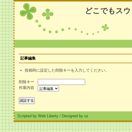
どこでもスウ
記事編集
投稿時に設定した削除キーを入力してください。
削除キー
作業内容
Scripted by Web Liberty
/
Designed by uz