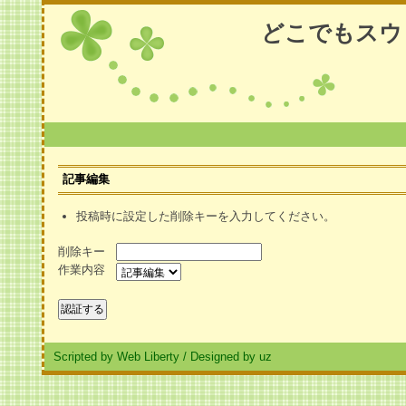
どこでもスウ
記事編集
投稿時に設定した削除キーを入力してください。
削除キー
作業内容
Scripted by Web Liberty
/
Designed by uz