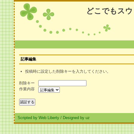
どこでもスウ
記事編集
投稿時に設定した削除キーを入力してください。
削除キー
作業内容
Scripted by Web Liberty
/
Designed by uz