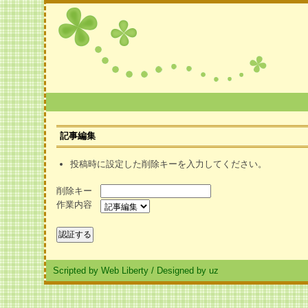
記事編集
投稿時に設定した削除キーを入力してください。
削除キー
作業内容
Scripted by Web Liberty
/
Designed by uz