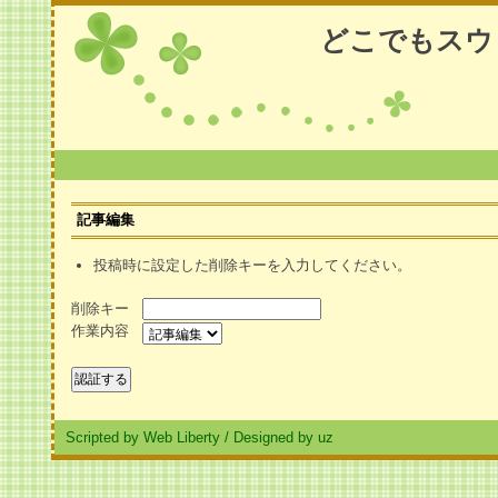
どこでもスウ
記事編集
投稿時に設定した削除キーを入力してください。
削除キー
作業内容
Scripted by Web Liberty
/
Designed by uz