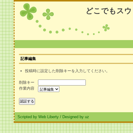
どこでもスウ
記事編集
投稿時に設定した削除キーを入力してください。
削除キー
作業内容
Scripted by Web Liberty
/
Designed by uz