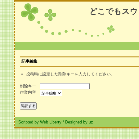
どこでもスウ
記事編集
投稿時に設定した削除キーを入力してください。
削除キー
作業内容
Scripted by Web Liberty
/
Designed by uz