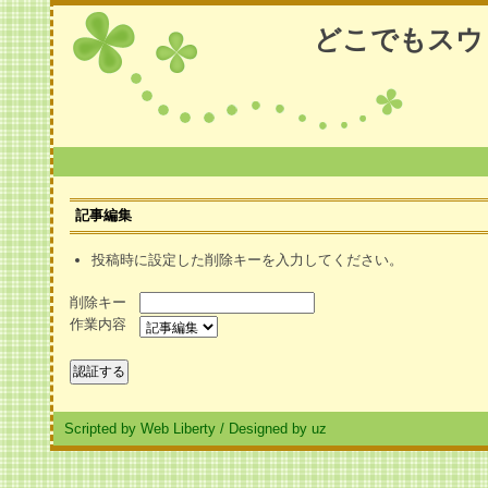
どこでもスウ
記事編集
投稿時に設定した削除キーを入力してください。
削除キー
作業内容
Scripted by Web Liberty
/
Designed by uz