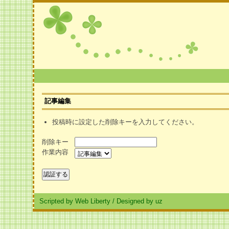
記事編集
投稿時に設定した削除キーを入力してください。
削除キー
作業内容
Scripted by Web Liberty
/
Designed by uz