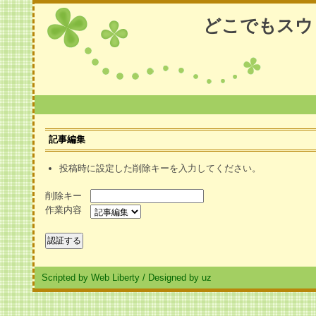
どこでもスウ
記事編集
投稿時に設定した削除キーを入力してください。
削除キー
作業内容
Scripted by Web Liberty
/
Designed by uz