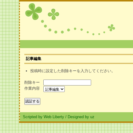
記事編集
投稿時に設定した削除キーを入力してください。
削除キー
作業内容
Scripted by Web Liberty
/
Designed by uz