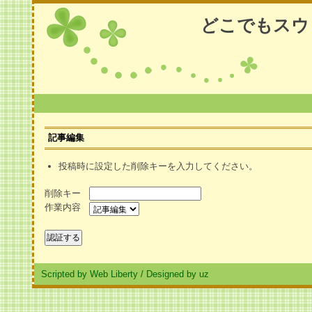
どこでもスウ
記事編集
投稿時に設定した削除キーを入力してください。
削除キー
作業内容
Scripted by Web Liberty
/
Designed by uz