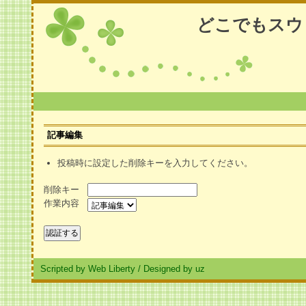
どこでもスウ
記事編集
投稿時に設定した削除キーを入力してください。
削除キー
作業内容
Scripted by Web Liberty
/
Designed by uz