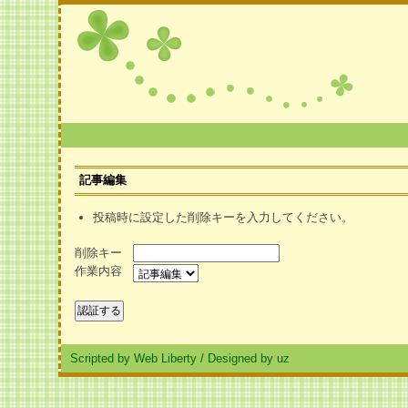
記事編集
投稿時に設定した削除キーを入力してください。
削除キー
作業内容
Scripted by Web Liberty
/
Designed by uz