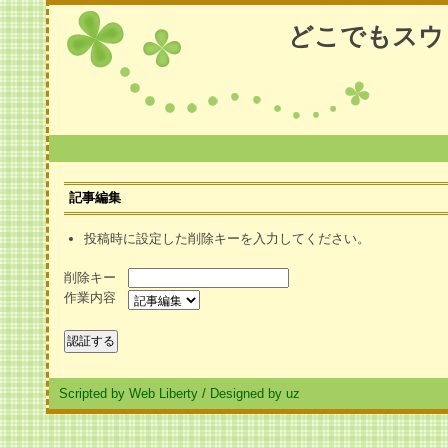
どこでもスウ
記事編集
投稿時に設定した削除キーを入力してください。
削除キー
作業内容
Scripted by Web Liberty
/
Designed by uz