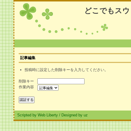
どこでもスウ
記事編集
投稿時に設定した削除キーを入力してください。
削除キー
作業内容
Scripted by Web Liberty
/
Designed by uz