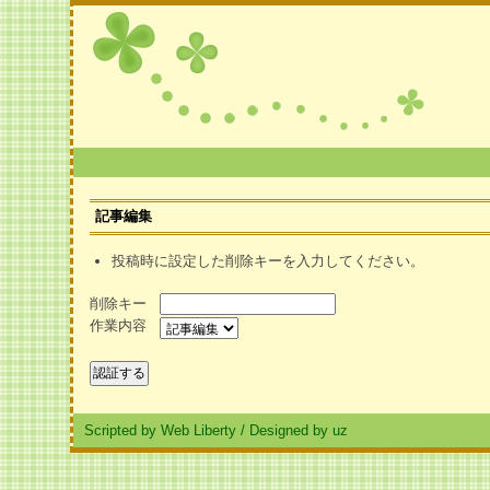
記事編集
投稿時に設定した削除キーを入力してください。
削除キー
作業内容
Scripted by Web Liberty
/
Designed by uz