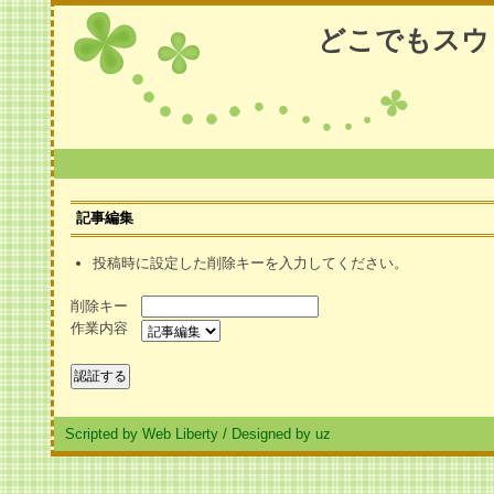
どこでもスウ
記事編集
投稿時に設定した削除キーを入力してください。
削除キー
作業内容
Scripted by Web Liberty
/
Designed by uz