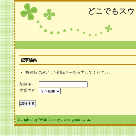
どこでもスウ
記事編集
投稿時に設定した削除キーを入力してください。
削除キー
作業内容
Scripted by Web Liberty
/
Designed by uz