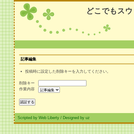
どこでもスウ
記事編集
投稿時に設定した削除キーを入力してください。
削除キー
作業内容
Scripted by Web Liberty
/
Designed by uz