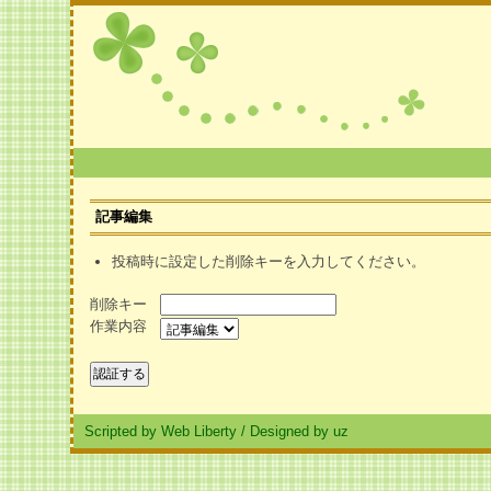
記事編集
投稿時に設定した削除キーを入力してください。
削除キー
作業内容
Scripted by Web Liberty
/
Designed by uz