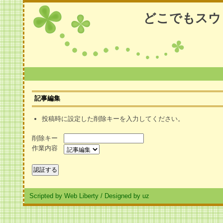
どこでもスウ
記事編集
投稿時に設定した削除キーを入力してください。
削除キー
作業内容
Scripted by Web Liberty
/
Designed by uz