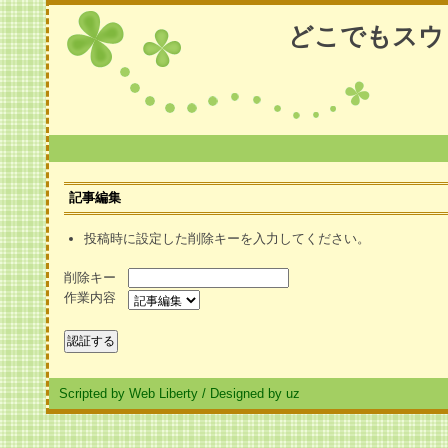
どこでもスウ
記事編集
投稿時に設定した削除キーを入力してください。
削除キー
作業内容
Scripted by Web Liberty
/
Designed by uz