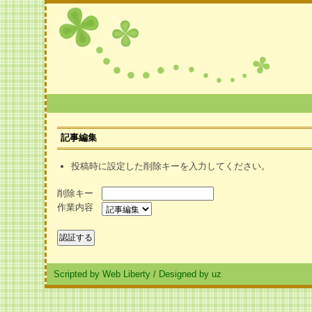
記事編集
投稿時に設定した削除キーを入力してください。
削除キー
作業内容
Scripted by Web Liberty
/
Designed by uz