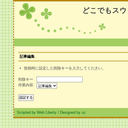
どこでもスウ
記事編集
投稿時に設定した削除キーを入力してください。
削除キー
作業内容
Scripted by Web Liberty
/
Designed by uz