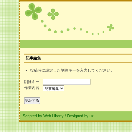
記事編集
投稿時に設定した削除キーを入力してください。
削除キー
作業内容
Scripted by Web Liberty
/
Designed by uz