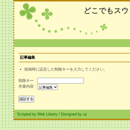
どこでもスウ
記事編集
投稿時に設定した削除キーを入力してください。
削除キー
作業内容
Scripted by Web Liberty
/
Designed by uz