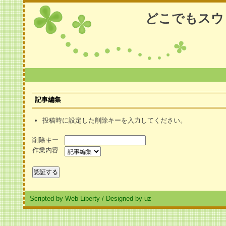
どこでもスウ
記事編集
投稿時に設定した削除キーを入力してください。
削除キー
作業内容
Scripted by Web Liberty
/
Designed by uz