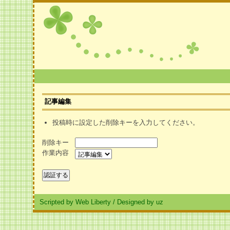
記事編集
投稿時に設定した削除キーを入力してください。
削除キー
作業内容
Scripted by Web Liberty
/
Designed by uz