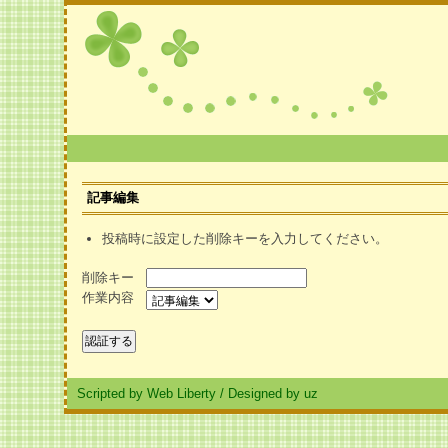
記事編集
投稿時に設定した削除キーを入力してください。
削除キー
作業内容
Scripted by Web Liberty
/
Designed by uz