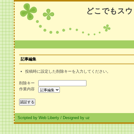
どこでもスウ
記事編集
投稿時に設定した削除キーを入力してください。
削除キー
作業内容
Scripted by Web Liberty
/
Designed by uz