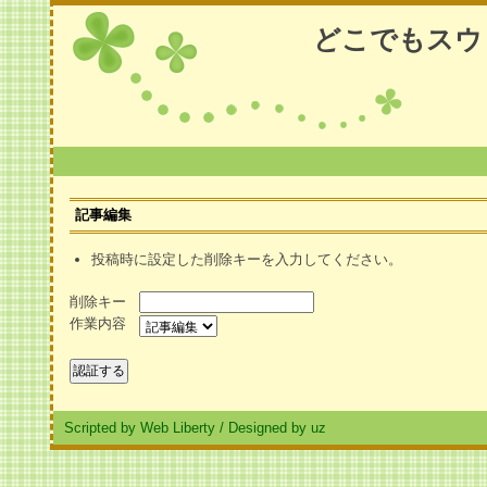
どこでもスウ
記事編集
投稿時に設定した削除キーを入力してください。
削除キー
作業内容
Scripted by Web Liberty
/
Designed by uz