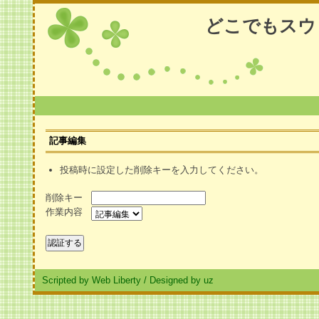
どこでもスウ
記事編集
投稿時に設定した削除キーを入力してください。
削除キー
作業内容
Scripted by Web Liberty
/
Designed by uz