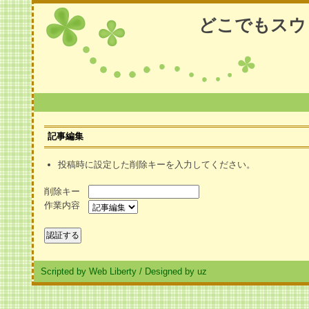
どこでもスウ
記事編集
投稿時に設定した削除キーを入力してください。
削除キー
作業内容
Scripted by Web Liberty
/
Designed by uz