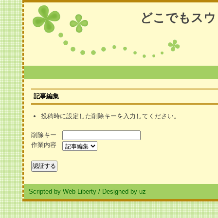
どこでもスウ
記事編集
投稿時に設定した削除キーを入力してください。
削除キー
作業内容
Scripted by Web Liberty
/
Designed by uz