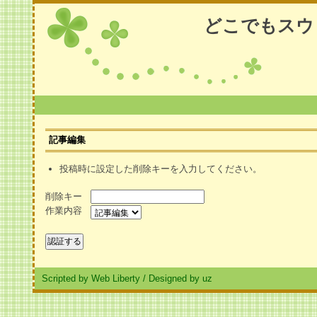
どこでもスウ
記事編集
投稿時に設定した削除キーを入力してください。
削除キー
作業内容
Scripted by Web Liberty
/
Designed by uz