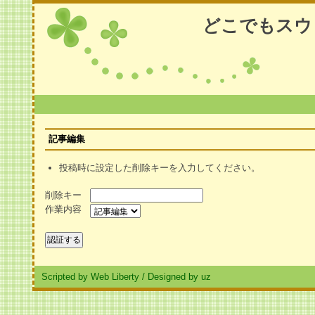
どこでもスウ
記事編集
投稿時に設定した削除キーを入力してください。
削除キー
作業内容
Scripted by Web Liberty
/
Designed by uz