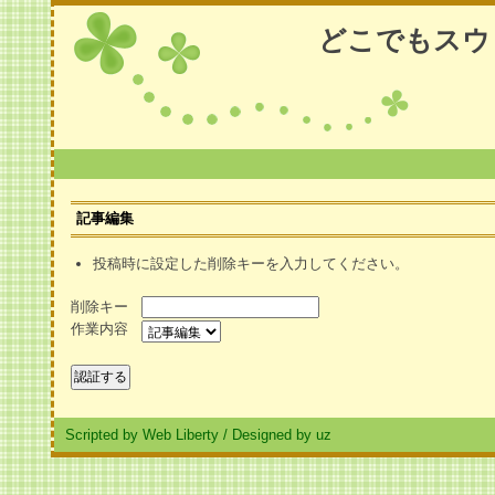
どこでもスウ
記事編集
投稿時に設定した削除キーを入力してください。
削除キー
作業内容
Scripted by Web Liberty
/
Designed by uz