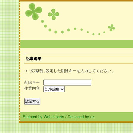
記事編集
投稿時に設定した削除キーを入力してください。
削除キー
作業内容
Scripted by Web Liberty
/
Designed by uz