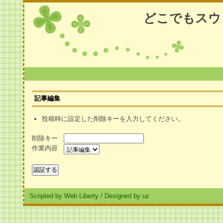
どこでもスウ
記事編集
投稿時に設定した削除キーを入力してください。
削除キー
作業内容
Scripted by Web Liberty
/
Designed by uz