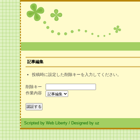
記事編集
投稿時に設定した削除キーを入力してください。
削除キー
作業内容
Scripted by Web Liberty
/
Designed by uz